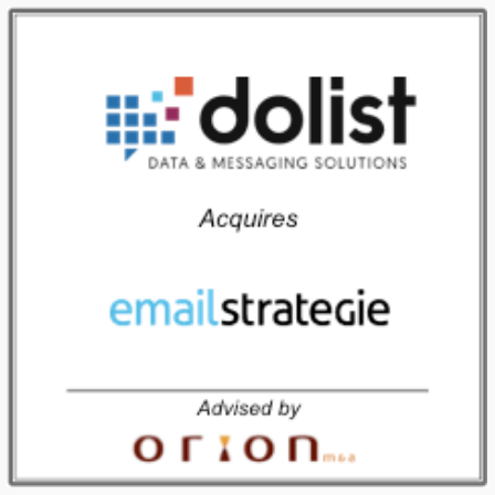
DOLIST fusionne avec EmailStrategie
Bordeaux, le 22 janvier 2019 Dolist renforce sa présence sur le marché de la Data, du Messaging et du Marketing Automation. La fusion avec EmailStrategie permet à Dolist d’accroître ses parts de marché avec un chiffre d’affaires consolidé de 7,3 millions d’euros. Les deux entreprises, pionnières de l’e‑mail marketing en France depuis les années 2000, […]