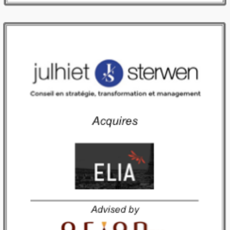
Julhiet Sterwen acquiert Elia Consulting
Juin 2017 – Orion M&A accompagne Elia Consulting dans sa cession au groupe Julhiet Sterwen. Paris, le 20 juin 2017 – Le cabinet indépendant de conseil en transformation Julhiet Sterwen renforce sa position sur le marché avec l’acquisition de 100% du capital d’Elia, cabinet pure player du conseil en innovation et transformation digitale. Ce rapprochement […]