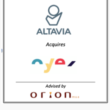
ALTAVIA Acquiert l’agence OYEZ
Paris, le 17 septembre 2019 Résolument inscrit dans la dynamique de transformation du secteur du retail, Altavia acquiert Oyez, acteur pionnier du retail omnicanal. Fondée à Paris en 2006 par Olivier Nachba, Henri Danzin et Marie-Agnès Danzin, Oyez combine la maîtrise des parcours client connectés, des technologies et des processus pour accélérer la transformation digitale des marques et des distributeurs […]