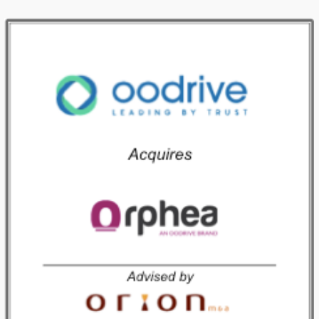
OODRIVE acquiert ORPHEA
Paris le 11 janvier 2018 : Orion M&A (Paris), conseil en fusions et acquisitions Software et IT, a conseillé Winsoft International (Grenoble) pour la cession de sa filiale Orphea (Paris), leader français du Digital Assets Management (DAM) à la société Oodrive, leader européen de la gestion des données sensibles. La transaction porte sur 100% des […]