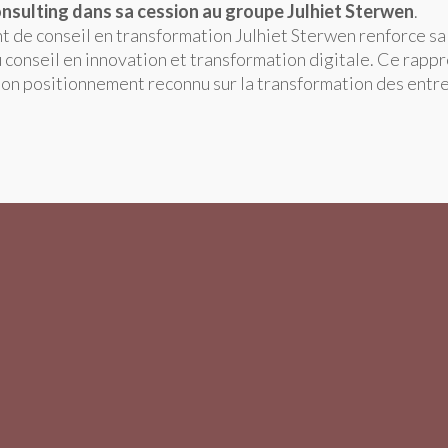
nsulting dans sa cession au groupe Julhiet Sterwen
.
nt de conseil en transformation Julhiet Sterwen renforce sa 
du conseil en innovation et transformation digitale. Ce ra
 son positionnement reconnu sur la transformation des entrep