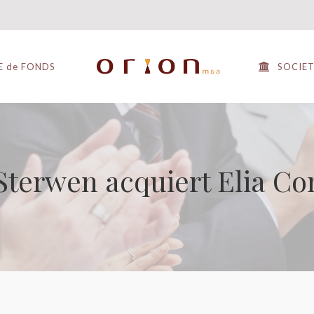
E de FONDS
SOCIE
 Sterwen acquiert Elia Co