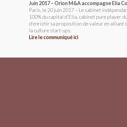
Juin 2017 – Orion M&A accompagne Elia Co
Paris, le 20 juin 2017 – Le cabinet indépenda
100% du capital d’Elia, cabinet pure player 
d’enrichir sa proposition de valeur en alliant
la culture start-ups.
Lire le communiqué ici