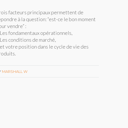
rois facteurs principaux permettent de
épondre à la question: “est-ce le bon moment
our vendre” :
 Les fondamentaux opérationnels,
 Les conditions de marché,
 et votre position dans le cycle de vie des
roduits.
Y
MARSHALL W