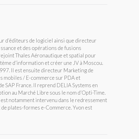
 d’éditeurs de logiciel ainsi que directeur
oissance et des opérations de fusions
ejoint Thales Aéronautique et spatial pour
stème d’information et créer une JV à Moscou.
997. Il est ensuite directeur Marketing de
ions mobiles / E-commerce sur PDA et
e de SAP France. Il reprend DELIA Systems en
iption au Marché Libre sous le nom d’Opti-Time.
l est notamment intervenu dans le redressement
t de plates-formes e-Commerce. Yvon est