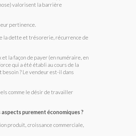
ose) valorisent la barrière
leur pertinence.
e la dette et trésorerie, récurrence de
ix et la façon de payer (en numéraire, en
rce qui a été établi au cours de la
t besoin ? Le vendeur est-il dans
nels comme le désir de travailler
les aspects purement économiques ?
ion produit, croissance commerciale,