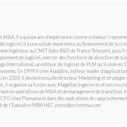
 M&A. Il a quinze ans d’expérience comme créateur / repreneur
e logiciel. Il a une solide expérience du financement de la cr
me Ingénieur au CNET (labo R&D de France Telecom), puis il r
ppement de logiciel, exercer des fonctions de direction de sy
y International, un éditeur de logiciel de PLM qu’il cède en 1
Systems. En 1999 il crée Aladdino, éditeur leader d’applicat
u’en 2003. Il devient ensuite directeur Marketing et stratégi
 il organise sa fusion avec Magellan Ingénierie et son inscr
tant en opérations de M&A et de management de transition. I
e CFO chez Pixmania et dans des opérations de rapprochemen
ômé de l’Executive MBA HEC yvonc@orionmna.com