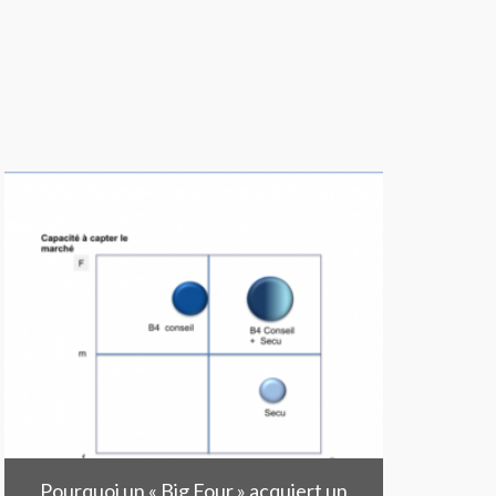
Pourquoi un « Big Four » acquiert un