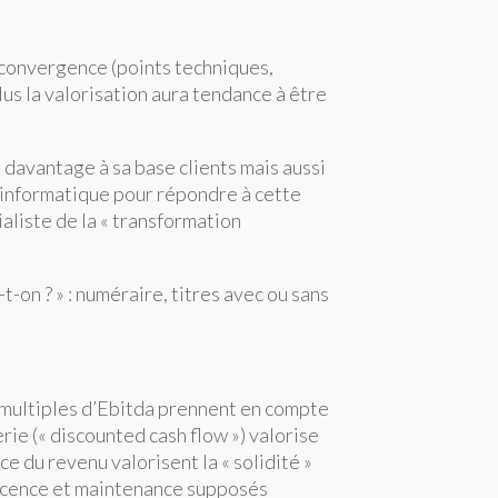
de convergence (points techniques,
lus la valorisation aura tendance à être
 davantage à sa base clients mais aussi
é informatique pour répondre à cette
aliste de la « transformation
t-on ? » : numéraire, titres avec ou sans
s multiples d’Ebitda prennent en compte
rie (« discounted cash flow ») valorise
e du revenu valorisent la « solidité »
e licence et maintenance supposés