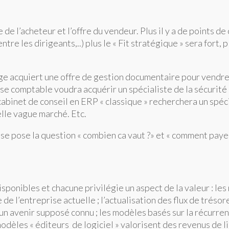
e de l’acheteur et l’offre du vendeur. Plus il y a de points 
e les dirigeants,..) plus le « Fit stratégique » sera fort, p
age acquiert une offre de gestion documentaire pour vendre
tise comptable voudra acquérir un spécialiste de la sécurit
abinet de conseil en ERP « classique » recherchera un spéci
lle vague marché. Etc.
, se pose la question « combien ca vaut ?» et « comment paye-
ponibles et chacune privilégie un aspect de la valeur : le
 l’entreprise actuelle ; l’actualisation des flux de trésore
un avenir supposé connu ; les modèles basés sur la récurrenc
s modèles « éditeurs de logiciel » valorisent des revenus d