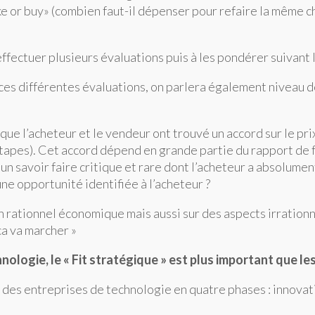
ke or buy» (combien faut-il dépenser pour refaire la même ch
fectuer plusieurs évaluations puis à les pondérer suivant 
a ces différentes évaluations, on parlera également niveau d
t que l’acheteur et le vendeur ont trouvé un accord sur le pr
tapes). Cet accord dépend en grande partie du rapport de fo
un savoir faire critique et rare dont l’acheteur a absolumen
une opportunité identifiée à l’acheteur ?
un rationnel économique mais aussi sur des aspects irration
ca va marcher »
nologie, le « Fit stratégique » est plus important que 
 des entreprises de technologie en quatre phases : innovat