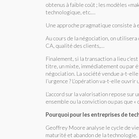
obtenus à faible coût ; les modèles «ma
technologique, etc.…
Une approche pragmatique consiste à ef
Au cours de la négociation, on utiliser
CA, qualité des clients,…
Finalement, si la transaction a lieu c’es
titre, un mixte, immédiatement ou par é
négociation. La société vendue a-t-elle 
l’urgence ? L’opération va-t-elle ouvrir 
L’accord sur la valorisation repose sur 
ensemble ou la conviction ou pas que « 
Pourquoi pour les entreprises de tech
Geoffrey Moore analyse le cycle de vie
maturité et abandon de la technologie.